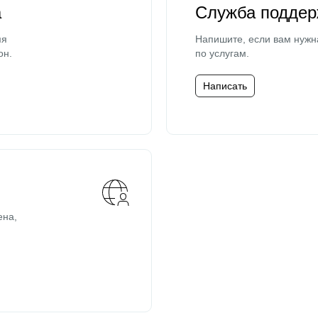
а
Служба поддер
мя
Напишите, если вам нужн
он.
по услугам.
Написать
ена,